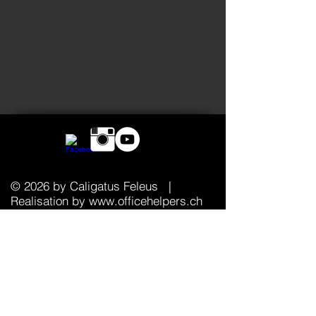
© 2026 by Caligatus Feleus
|
Realisation by
www.officehelpers.ch
Kontaktiere die Ritter
Hier kannst du uns eine Brieftaube senden.
Oder einen Boten. Oder so.