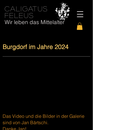
caligatus
feleus
Wir leben das Mittelalter
Burgdorf im Jahre 2024
Das Video und die Bilder in der Galerie
sind von Jan Bärtschi.
Danke Jan!