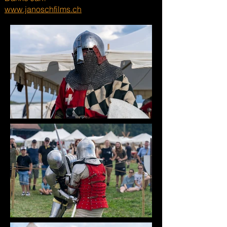
www.janoschfilms.ch