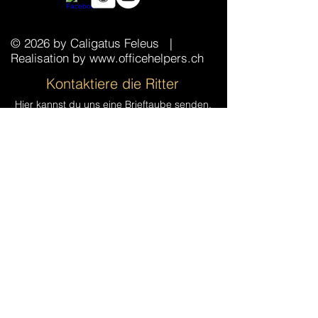
© 2026 by Caligatus Feleus
|
Realisation by
www.officehelpers.ch
Kontaktiere die Ritter
Hier kannst du uns eine Brieftaube senden.
Oder einen Boten. Oder so.