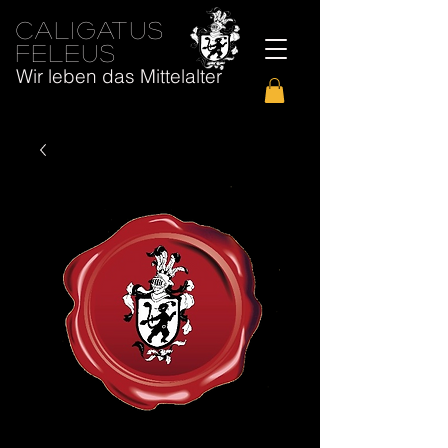
caligatus
feleus
Wir leben das Mittelalter