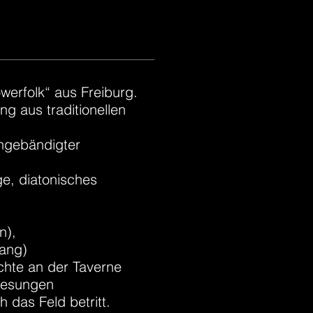
owerfolk“ aus Freiburg.
ng aus traditionellen
ungebändigter
ge, diatonisches
n),
sang)
chte an der Taverne
 gesungen
 das Feld betritt.